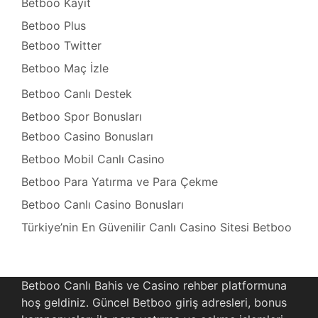
Betboo Kayıt
Betboo Plus
Betboo Twitter
Betboo Maç İzle
Betboo Canlı Destek
Betboo Spor Bonusları
Betboo Casino Bonusları
Betboo Mobil Canlı Casino
Betboo Para Yatırma ve Para Çekme
Betboo Canlı Casino Bonusları
Türkiye’nin En Güvenilir Canlı Casino Sitesi Betboo
Betboo Canlı Bahis ve Casino rehber platformuna
hoş geldiniz. Güncel Betboo giriş adresleri, bonus