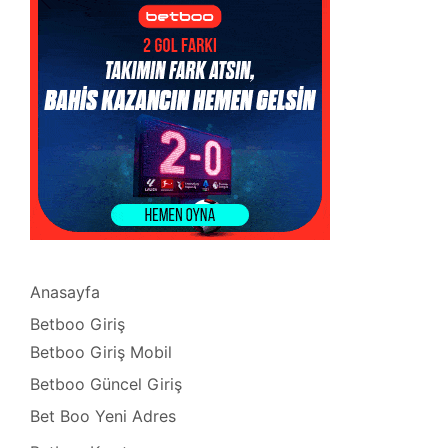
Anasayfa
Betboo Giriş
Betboo Giriş Mobil
Betboo Güncel Giriş
Bet Boo Yeni Adres