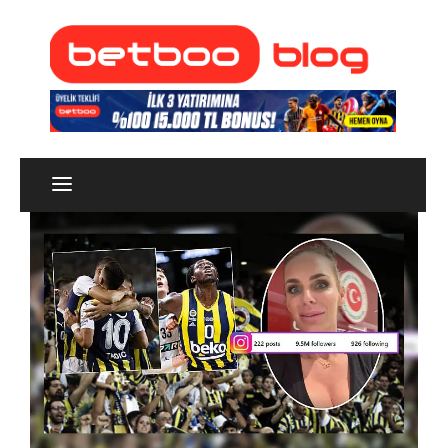
Skip
to
content
BETBOO