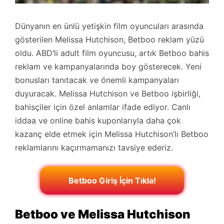
Dünyanın en ünlü yetişkin film oyuncuları arasında
gösterilen Melissa Hutchison, Betboo reklam yüzü
oldu. ABD’li adult film oyuncusu, artık Betboo bahis
reklam ve kampanyalarında boy gösterecek. Yeni
bonusları tanıtacak ve önemli kampanyaları
duyuracak. Melissa Hutchison ve Betboo işbirliği,
bahisçiler için özel anlamlar ifade ediyor. Canlı
iddaa ve online bahis kuponlarıyla daha çok
kazanç elde etmek için Melissa Hutchison’lı Betboo
reklamlarını kaçırmamanızı tavsiye ederiz.
Betboo Giriş İçin Tıkla!
Betboo ve Melissa Hutchison