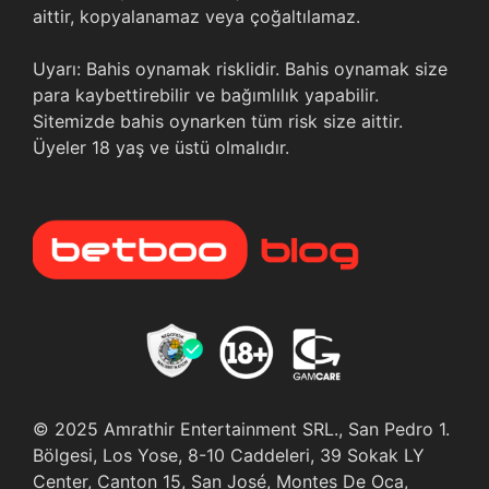
aittir, kopyalanamaz veya çoğaltılamaz.
Uyarı: Bahis oynamak risklidir. Bahis oynamak size
para kaybettirebilir ve bağımlılık yapabilir.
Sitemizde bahis oynarken tüm risk size aittir.
Üyeler 18 yaş ve üstü olmalıdır.
© 2025 Amrathir Entertainment SRL., San Pedro 1.
Bölgesi, Los Yose, 8-10 Caddeleri, 39 Sokak LY
Center, Canton 15, San José, Montes De Oca,