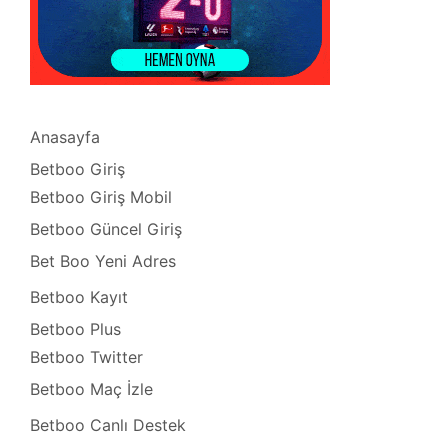
Anasayfa
Betboo Giriş
Betboo Giriş Mobil
Betboo Güncel Giriş
Bet Boo Yeni Adres
Betboo Kayıt
Betboo Plus
Betboo Twitter
Betboo Maç İzle
Betboo Canlı Destek