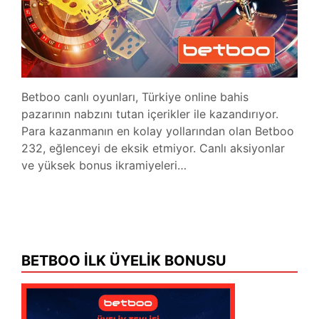
Betboo canlı oyunları, Türkiye online bahis
pazarının nabzını tutan içerikler ile kazandırıyor.
Para kazanmanın en kolay yollarından olan Betboo
232, eğlenceyi de eksik etmiyor. Canlı aksiyonlar
ve yüksek bonus ikramiyeleri…
BETBOO İLK ÜYELIK BONUSU